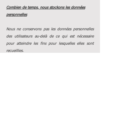
Combien de temps, nous stockons les données
personnelles
Nous ne conservons pas les données personnelles
des utilisateurs au-delà de ce qui est nécessaire
pour atteindre les fins pour lesquelles elles sont
recueillies.
Comment nous protégeons vos données
personnelles
Alors que nous prenons toutes les précautions
raisonnables pour nous assurer que nos données
d'utilisateur sont sécurisées et que les utilisateurs
sont protégés, il reste toujours du risque de
préjudice. L'Internet en sa totalité peut-être,
parfois, peu sûr et donc nous sommes incapables
de garantir la sécurité des données des utilisateurs
au-delà de ce qui est raisonnablement pratique.