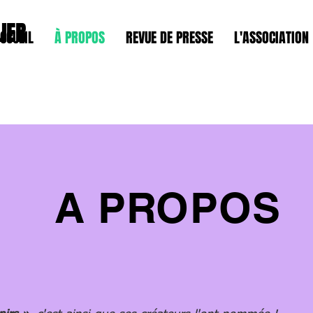
IER
CCUEIL
À PROPOS
REVUE DE PRESSE
L'ASSOCIATION
A PROPOS