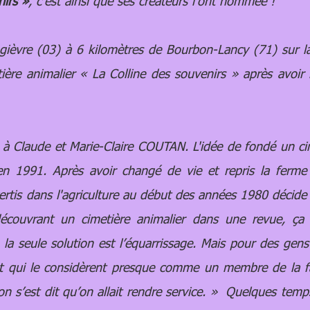
nirs »
, c'est ainsi que ses créateurs l'ont nommée !
èvre (03) à 6 kilomètres de Bourbon-Lancy (71) sur 
ère animalier « La Colline des souvenirs » après avoir l
 à Claude et Marie-Claire COUTAN. L'idée de fondé un ci
en 1991. Après avoir changé de vie et repris la ferme 
rtis dans l'agriculture au début des années 1980 décide d
découvrant un cimetière animalier dans une revue, ç
, la seule solution est l’équarrissage. Mais pour des gen
 qui le considèrent presque comme un membre de la fam
s on s’est dit qu’on allait rendre service. » Quelques temp